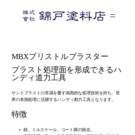
内
容
を
ス
キ
ッ
プ
MBXブリストルブラスター
ブラスト処理面を形成できるハ
ンディ道力工具
サンドブラストの常識を覆す画期的な処理技術を持ち、世
界の表面処理に活躍するハンディ動力工具となります。
特徴
錆、ミルスケール、コート膜の除去。