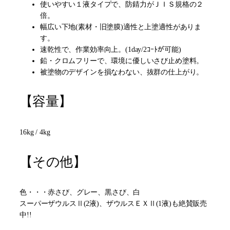
使いやすい１液タイプで、防錆力がＪＩＳ規格の２
倍。
幅広い下地(素材・旧塗膜)適性と上塗適性がありま
す。
速乾性で、作業効率向上。(1day/2ｺｰﾄが可能)
鉛・クロムフリーで、環境に優しいさび止め塗料。
被塗物のデザインを損なわない、抜群の仕上がり。
【容量】
16kg / 4kg
【その他】
色・・・赤さび、グレー、黒さび、白
スーパーザウルスⅡ(2液)、ザウルスＥＸⅡ(1液)も絶賛販売
中!!