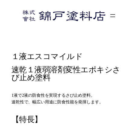
内
容
を
ス
キ
ッ
プ
１液エスコマイルド
速乾１液弱溶剤変性エポキシさ
び止め塗料
1液で2液の防食性を実現するさび止め塗料。
速乾性で、幅広い用途に防食性能を発揮します。
【特長】