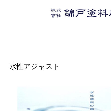
内
容
を
ス
キ
ッ
プ
水性アジャスト