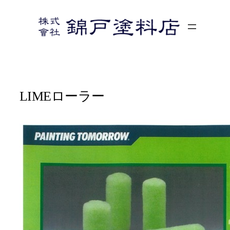
内
容
を
ス
キ
ッ
プ
LIMEローラー