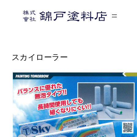
内
容
を
ス
キ
ッ
プ
スカイローラー