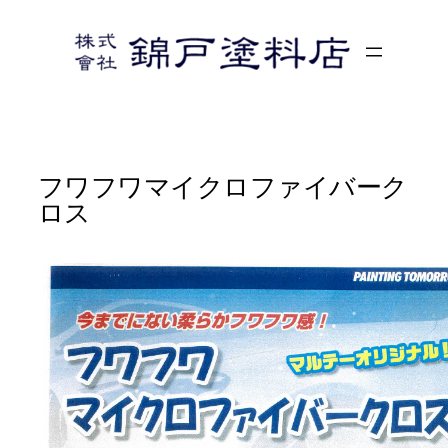
内
容
を
ス
キ
ッ
プ
フワフワマイクロファイバーク
ロス