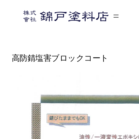
内
容
を
ス
キ
ッ
プ
高防錆塩害ブロックコート