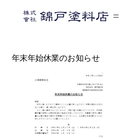
内
容
を
ス
キ
ッ
プ
年末年始休業のお知らせ